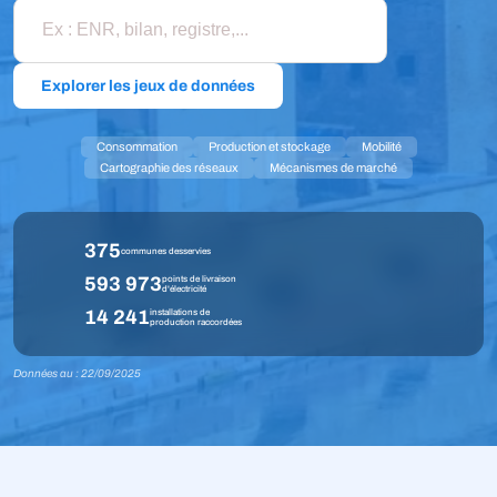
Explorer les jeux de données
Consommation
Production et stockage
Mobilité
Cartographie des réseaux
Mécanismes de marché
375
communes desservies
593 973
points de livraison
d'électricité
14 241
installations de
production raccordées
Données au : 22/09/2025